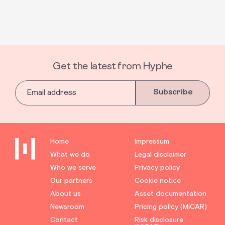
Get the latest from Hyphe
Subscribe
Home
Impressum
What we do
Legal disclaimer
Who we serve
Privacy policy
Our partners
Cookie notice
About us
Asset documentation
Newsroom
Pricing policy (MiCAR)
Contact
Risk disclosure